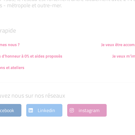
s - métropole et outre-mer.
rapide
mes nous ?
Je veux être acco
s d'honneur à 0% et aides proposés
Je veux m'im
ns et ateliers
uvez nous sur nos réseaux
cebook
Linkedin
instagram