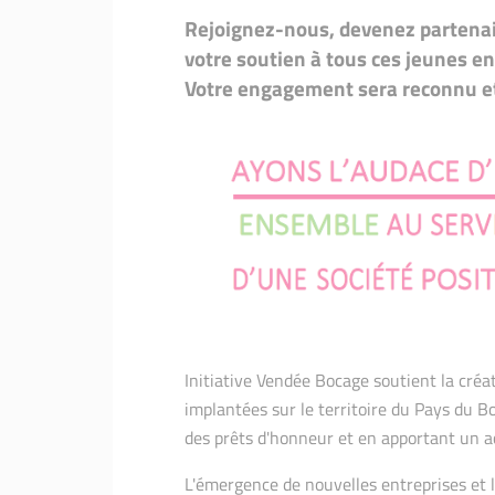
Je suis financé.e comment 
VIS MA V
LE LABEL INITIATIVE REMA
Rejoignez-nous, devenez partenair
Mon passa
le préparer
votre soutien à tous ces jeunes e
LE LABEL
Votre engagement sera reconnu et 
Je suis f
accompag
Initiative Vendée Bocage soutient la créa
implantées sur le territoire du Pays du 
des prêts d'honneur et en apportant un
L'émergence de nouvelles entreprises et l