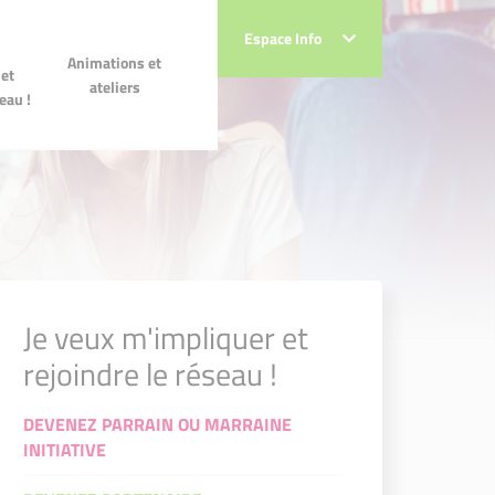
Espace Info
Espace Info
 et
Animations et ateliers
Animations et
!
et
ateliers
eau !
Je veux m'impliquer et
rejoindre le réseau !
DEVENEZ PARRAIN OU MARRAINE
INITIATIVE