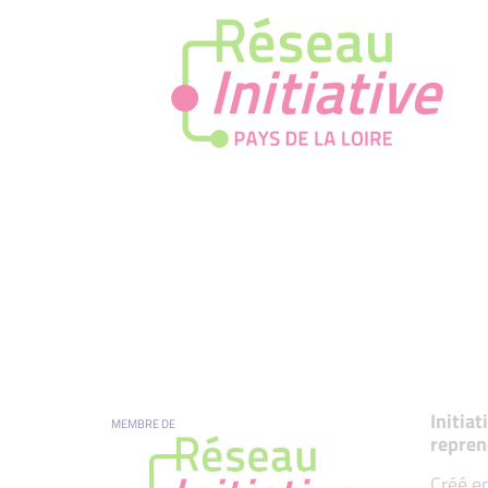
Initia
MEMBRE DE
repren
Créé en