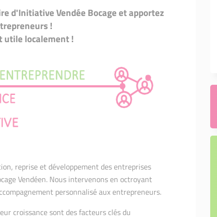
se passe mon accompagnement ?
IE D'ENTREPRENEUSE
RQUABLE
e d'Initiative Vendée Bocage et apportez
ge en comité d'agrément, comment
 ?
ntrepreneurs !
 INITIATIVE REMARQUABLE
utile localement !
inancé.e comment se passe mon
nement ?
tion, reprise et développement des entreprises
Bocage Vendéen. Nous intervenons en octroyant
 accompagnement personnalisé aux entrepreneurs.
eur croissance sont des facteurs clés du