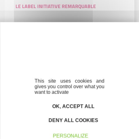
LE LABEL INITIATIVE REMARQUABLE
Contactez-nous !
Cliquez ici
Créateurs
This site uses cookies and
Trouvez à qui vous adresser
gives you control over what you
want to activate
Créateurs, repreneurs, vos interlocuteurs en
région.
OK, ACCEPT ALL
DENY ALL COOKIES
En savoir plus
PERSONALIZE