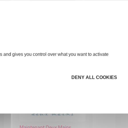
LE TEMPS D'UN BOUQUET
COMMERCE ET RÉPARATION
s and gives you control over what you want to activate
85480 BOURNEZEAU
DENY ALL COOKIES
Maintenant Deux Mains