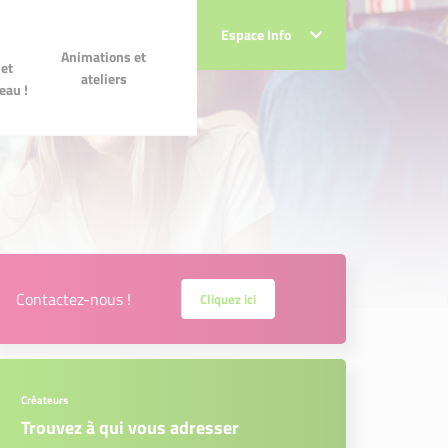
Espace Info
Espace Info
 et
Animations et ateliers
Animations et
!
et
ateliers
eau !
Contactez-nous !
Cliquez ici
Créateurs
Trouvez à qui vous adresser