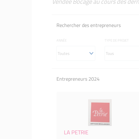
Vendée Bocage au cours des dern
Je suis financé.e comment 
VIS MA V
LE LABEL INITIATIVE REMA
Mon passa
le préparer
LE LABEL
Je suis f
Rechercher des entrepreneurs
accompag
ANNÉE
TYPE DE PROJET
Entrepreneurs 2024
LA PETRIE