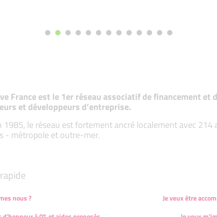
tive France est le 1er réseau associatif de financement e
eurs et développeurs d’entreprise.
 1985, le réseau est fortement ancré localement avec 214 ass
s - métropole et outre-mer.
rapide
mes nous ?
Je veux être acco
s d'honneur à 0% et aides proposés
Je veux m'im