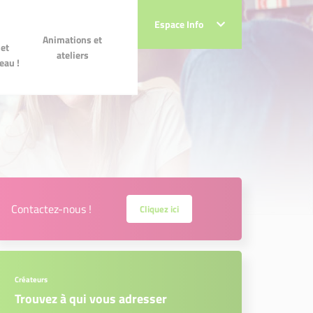
Espace Info
Espace Info
 et
Animations et ateliers
Animations et
!
et
ateliers
eau !
Contactez-nous !
Cliquez ici
Créateurs
Trouvez à qui vous adresser