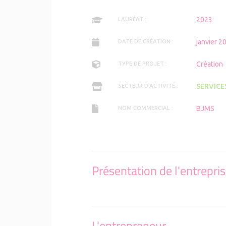
Je suis financé.e comment 
VIS MA V
LE LABEL INITIATIVE REMA
Mon passa
le préparer
2023
LAURÉAT :
LE LABEL
Je suis f
janvier 2
DATE DE CRÉATION :
accompag
Création
TYPE DE PROJET :
SERVICE
SECTEUR D'ACTIVITÉ :
BJMS
NOM COMMERCIAL :
Présentation de l'entrepri
L'entrepreneur