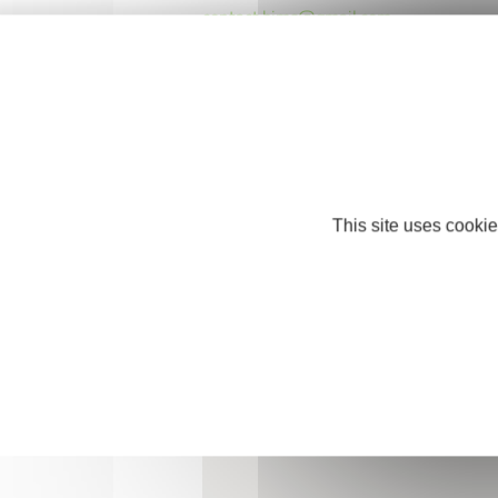
contact.bjms@gmail.com
https://www.metallerie-chaudronnerie
bjms.fr/
Instagram
This site uses cookie