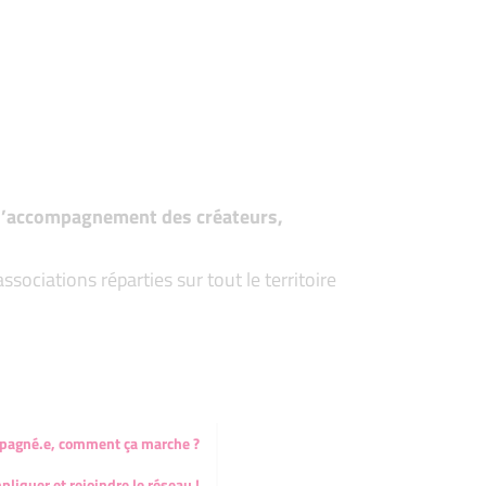
t d’accompagnement des créateurs,
ociations réparties sur tout le territoire
mpagné.e, comment ça marche ?
pliquer et rejoindre le réseau !