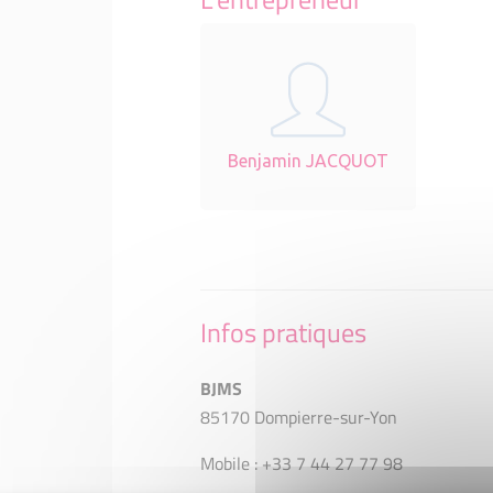
Benjamin JACQUOT
Infos pratiques
BJMS
85170 Dompierre-sur-Yon
Mobile : +33 7 44 27 77 98