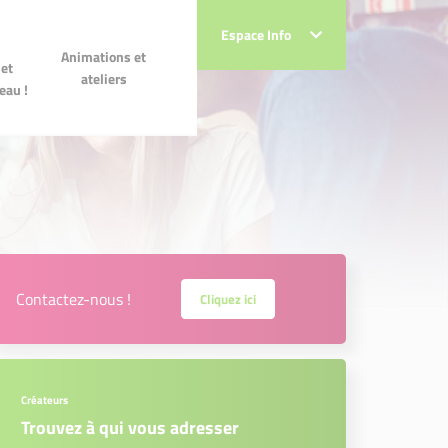
Espace Info
Espace Info
 et
Animations et ateliers
Animations et
!
et
ateliers
eau !
Contactez-nous !
Cliquez ici
Créateurs
Trouvez à qui vous adresser