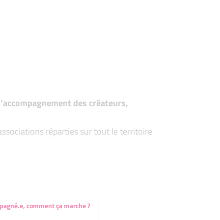
t d’accompagnement des créateurs,
ociations réparties sur tout le territoire
mpagné.e, comment ça marche ?