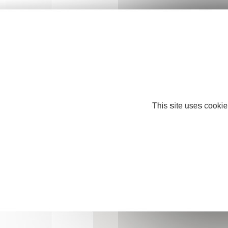
Téléphone : +33 2 51 62 92 40
Mobile : +33 6 32 16 97 27
laflamiche85@gmail.com
http://www.laflamiche85.wixsite.com
This site uses cookie