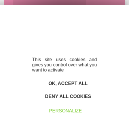
Contactez-nous !
Cliquez ici
Créateurs
Trouvez à qui vous adresser
This site uses cookies and
Créateurs, repreneurs, vos interlocuteurs en
gives you control over what you
région.
want to activate
En savoir plus
OK, ACCEPT ALL
DENY ALL COOKIES
PERSONALIZE
Parrainage
Vous souhaitez aider de jeunes
entrepreneurs ?